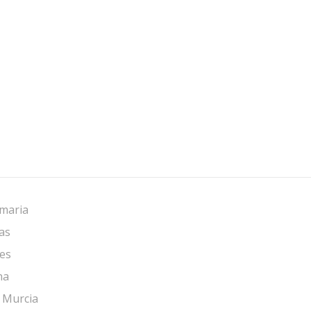
imaria
as
res
na
 Murcia