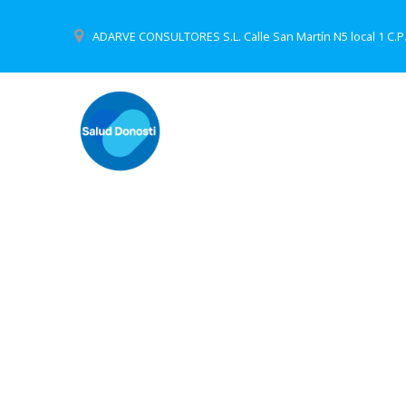
Skip
to
ADARVE CONSULTORES S.L. Calle San Martín N5 local 1 C.P.
content