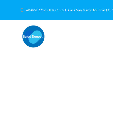
Skip
to
ADARVE CONSULTORES S.L. Calle San Martín N5 local 1 C.P
content