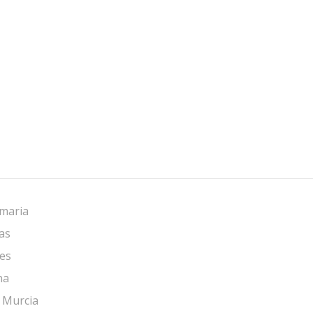
imaria
as
res
na
 Murcia