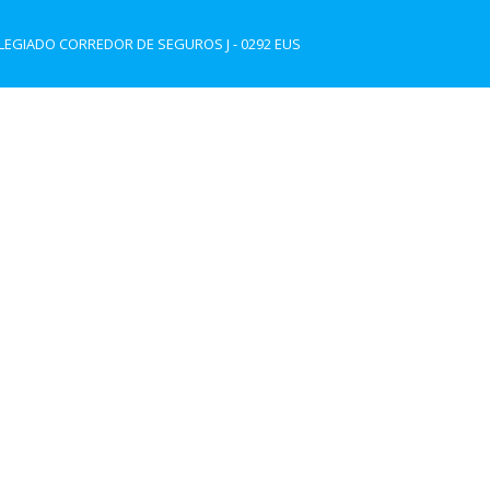
EGIADO CORREDOR DE SEGUROS J - 0292 EUS
Urgencias