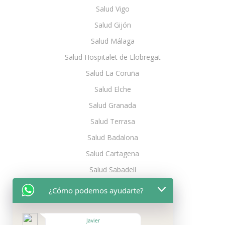
Salud Vigo
Salud Gijón
Salud Málaga
Salud Hospitalet de Llobregat
Salud La Coruña
Salud Elche
Salud Granada
Salud Terrasa
Salud Badalona
Salud Cartagena
Salud Sabadell
Salud Oviedo
¿Cómo podemos ayudarte?
Salud Jerez de la Frontera
Salud Móstoles
Javier