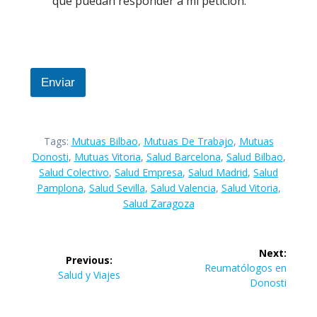
que puedan responder a mi petición.
Enviar
Tags:
Mutuas Bilbao
,
Mutuas De Trabajo
,
Mutuas
Donosti
,
Mutuas Vitoria
,
Salud Barcelona
,
Salud Bilbao
,
Salud Colectivo
,
Salud Empresa
,
Salud Madrid
,
Salud
Pamplona
,
Salud Sevilla
,
Salud Valencia
,
Salud Vitoria
,
Salud Zaragoza
Navegación
Next:
Previous:
de
Next
Reumatólogos en
Previous
Salud y Viajes
post:
Donosti
post:
entradas