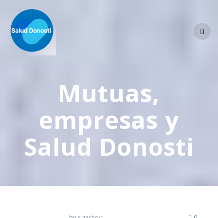
Skip
to
content
Mutuas,
empresas y
Salud Donosti
by
sigachov
0