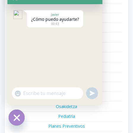
Neumonía
Javier
Neurofisiología Clínica
¿Cómo puedo ayudarte?
00:43
Neurología
Neurotecnología
Odontólogos
Oftalmologia
OMS
Oncología Médica
Oncología Radioterápica
"+chaty_settings.lang.emoji_picker+"
undefined
WhatsApp
Online
Message
Osakidetza
Pediatría
Planes Preventivos
Hide
chaty