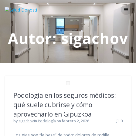
Skip
to
content
Autor:
sigachov
Podología en los seguros médicos:
qué suele cubrirse y cómo
aprovecharlo en Gipuzkoa
by
sigachov
in
Podología
on febrero 2, 2026
0
Los pies son “la base” de todo: dolores de rodilla,