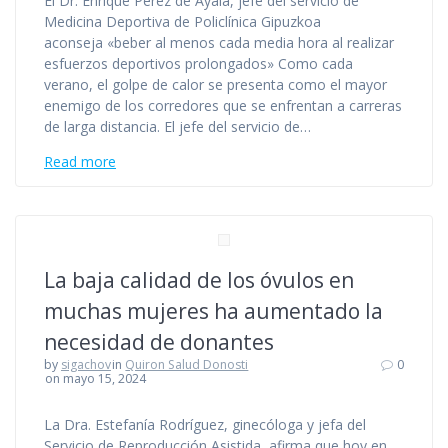
El Dr. Enrique Pérez de Ayala, jefe del servicio de
Medicina Deportiva de Policlínica Gipuzkoa
aconseja «beber al menos cada media hora al realizar
esfuerzos deportivos prolongados» Como cada
verano, el golpe de calor se presenta como el mayor
enemigo de los corredores que se enfrentan a carreras
de larga distancia. El jefe del servicio de…
Read more
La baja calidad de los óvulos en
muchas mujeres ha aumentado la
necesidad de donantes
by
sigachov
in
Quiron Salud Donosti
0
on mayo 15, 2024
La Dra. Estefanía Rodríguez, ginecóloga y jefa del
Servicio de Reproducción Asistida, afirma que hoy en