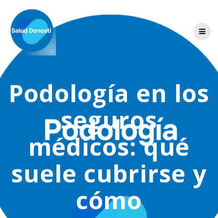
Skip
to
content
Podología en los
seguros
médicos: qué
suele cubrirse y
cómo