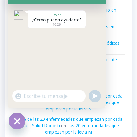
Ipresa: Una historia de compromiso sanitario en
Javier
Gipuzkoa
¿Cómo puedo ayudarte?
16:29
Comparativa de Seguros Médicos Privados en
Donostia-San Sebastián
La importancia de las revisiones médicas periódicas:
prevención y salud en Donostia
Cómo Recuperar el Equilibrio tras los Excesos de
Comida y Bebida
Comentarios Recientes
"+chaty_settings.lang.emoji_picker+"
undefined
Indice de las 20 enfermedades que empiezan por cada
WhatsApp
letra – Salud Donosti
en
Las 20 enfermedades que
Message
empiezan por la letra V
Indice de las 20 enfermedades que empiezan por cada
letra – Salud Donosti
en
Las 20 enfermedades que
empiezan por la letra M
Hide
chaty