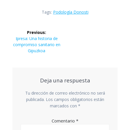
Tags:
Podología Donosti
Navegación
Previous:
de
Previous
Ipresa: Una historia de
post:
compromiso sanitario en
entradas
Gipuzkoa
Deja una respuesta
Tu dirección de correo electrónico no será
publicada.
Los campos obligatorios están
marcados con
*
Comentario
*