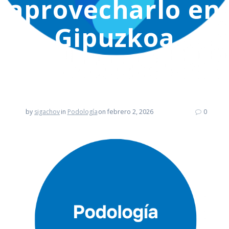
aprovecharlo en
Gipuzkoa
by
sigachov
in
Podología
on febrero 2, 2026
0