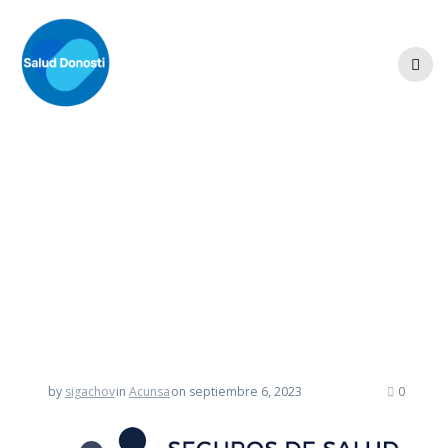
Skip
to
content
Acunsa Seguros
Médicos
by
sigachov
in
Acunsa
on septiembre 6, 2023
0