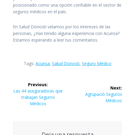
posicionado como una opción confiable en el sector de
seguros médicos en el país.
En Salud Donosti velamos por los intereses de las
personas, ¿Has tenido alguna experiencia con Acunsa?
Estamos esperando a leer tus comentarios.
Tags:
Acunsa
,
Salud Donosti
,
Seguro Médico
Navegación
Previous:
Next:
de
Previous
Las 44 aseguradoras que
Next
Agrupació Seguros
post:
trabajan Seguros
post:
Médicos
entradas
Médicos
Deja una respuesta