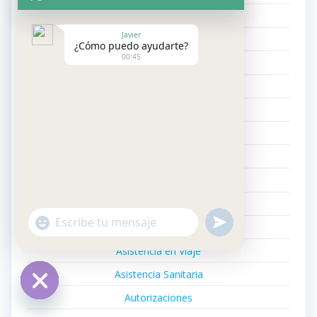
Adicciones
Javier
Aegon
¿Cómo puedo ayudarte?
00:45
Agrupació
Alergología
Allianz
Anestesiología y Reanimación
Anuncios
Aparato Digestivo
Apple Watch
"+chaty_settings.lang.emoji_picker+"
undefined
Asisa
WhatsApp
Message
Asistencia en Viaje
Asistencia Sanitaria
Autorizaciones
Hide
chaty