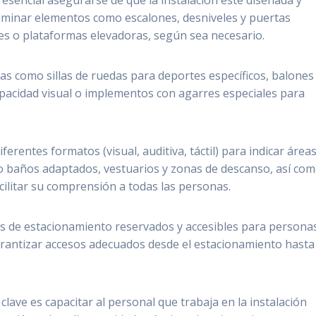
 esencial asegurarse de que la instalación esté diseñada y
eliminar elementos como escalones, desniveles y puertas
es o plataformas elevadoras, según sea necesario.
as como sillas de ruedas para deportes específicos, balones
pacidad visual o implementos con agarres especiales para
ferentes formatos (visual, auditiva, táctil) para indicar áreas
mo baños adaptados, vestuarios y zonas de descanso, así co
acilitar su comprensión a todas las personas.
os de estacionamiento reservados y accesibles para persona
arantizar accesos adecuados desde el estacionamiento hasta 
lave es capacitar al personal que trabaja en la instalación