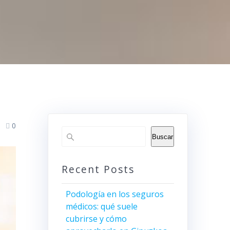
0
Buscar
Recent Posts
Podología en los seguros
médicos: qué suele
cubrirse y cómo