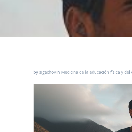
by
sigachov
in
Medicina de la educación física y del