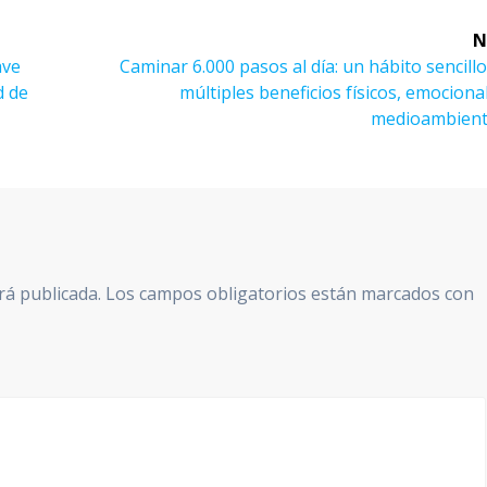
N
Next
ave
Caminar 6.000 pasos al día: un hábito sencill
post:
d de
múltiples beneficios físicos, emociona
medioambient
rá publicada.
Los campos obligatorios están marcados con