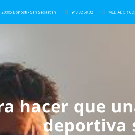
. 20005 Donosti - San Sebastián
943 32 59 32
MEDIADOR COL
ra hacer que un
deportiva 