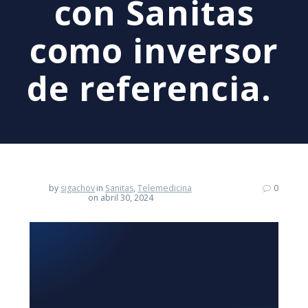
con Sanitas
como inversor
de referencia.
by
sigachov
in
Sanitas
,
Telemedicina
0
on abril 30, 2024