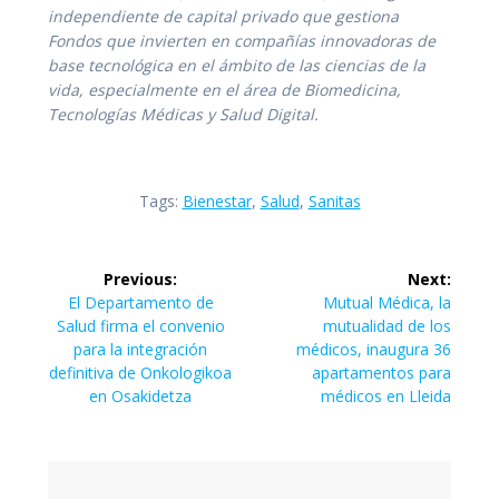
independiente de capital privado que gestiona
Fondos que invierten en compañías innovadoras de
base tecnológica en el ámbito de las ciencias de la
vida, especialmente en el área de Biomedicina,
Tecnologías Médicas y Salud Digital.
Tags:
Bienestar
,
Salud
,
Sanitas
Navegación
Previous:
Next:
de
Previous
Next
El Departamento de
Mutual Médica, la
post:
post:
Salud firma el convenio
mutualidad de los
entradas
para la integración
médicos, inaugura 36
definitiva de Onkologikoa
apartamentos para
en Osakidetza
médicos en Lleida