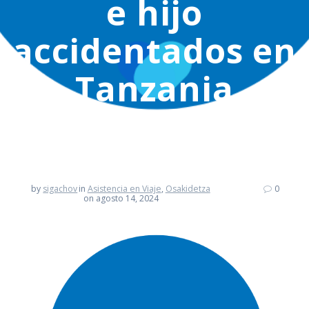
e hijo
accidentados en
Tanzania
by
sigachov
in
Asistencia en Viaje
,
Osakidetza
0
on agosto 14, 2024