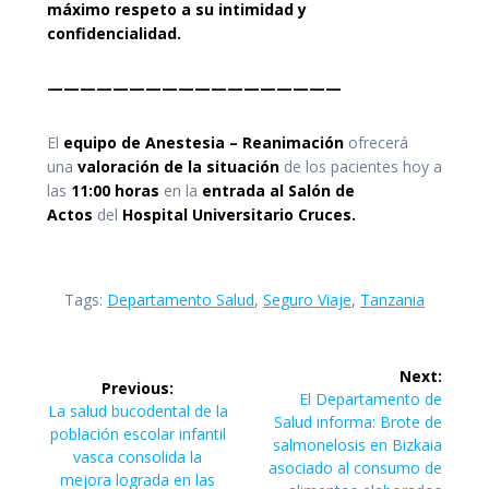
máximo respeto a su intimidad y
confidencialidad.
——————————————————
El
equipo de Anestesia – Reanimación
ofrecerá
una
valoración de la situación
de los pacientes hoy a
las
11:00 horas
en la
entrada al Salón de
Actos
del
Hospital Universitario Cruces.
Tags:
Departamento Salud
,
Seguro Viaje
,
Tanzania
Navegación
Next:
Previous:
de
Next
El Departamento de
Previous
La salud bucodental de la
post:
Salud informa: Brote de
post:
población escolar infantil
entradas
salmonelosis en Bizkaia
vasca consolida la
asociado al consumo de
mejora lograda en las