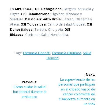
En
GIPUZKOA.- OSI Debagoiena:
Bergara, Antzuola y
Elgeta.
OSI Debabarrena:
Elgoibar, Mendaro y
Soraluze.
OSI Goierri-Alto Urola:
Lazkao, Olaberria y
Ataun.
OSI Tolosaldea:
Centro de Salud Andoain.
OSI
Donostialdea:
Zarautz, Orio y Aia.
OSI
Bidasoa:
Centro de Salud Hondarribia.
Tags:
Farmacia Donosti
,
Farmacia Gipuzkoa
,
Salud
Donosti
Navegación
Next:
de
Next
La supervivencia de las
Previous:
post:
personas que participan
Previous
Cómo cuidar la salud
entradas
en el cribado vasco de
post:
bucodental durante el
cáncer colorrectal de
embarazo
Osakidetza aumenta en
un 95%