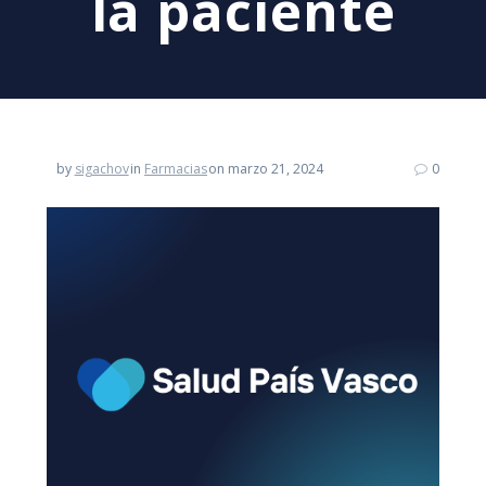
la paciente
by
sigachov
in
Farmacias
on marzo 21, 2024
0