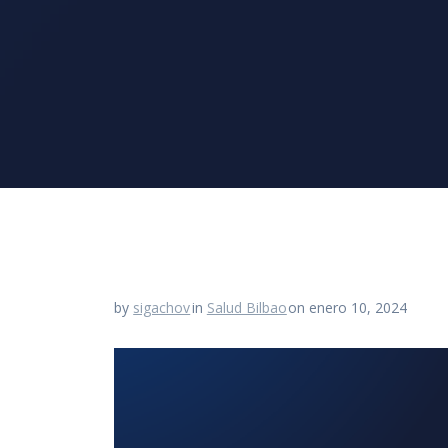
by
sigachov
in
Salud Bilbao
on enero 10, 2024