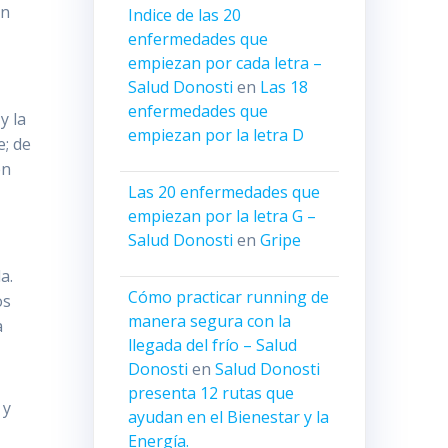
an
Indice de las 20
enfermedades que
empiezan por cada letra –
Salud Donosti
en
Las 18
enfermedades que
y la
empiezan por la letra D
e; de
en
Las 20 enfermedades que
empiezan por la letra G –
Salud Donosti
en
Gripe
a.
Cómo practicar running de
os
manera segura con la
a
llegada del frío – Salud
Donosti
en
Salud Donosti
presenta 12 rutas que
 y
ayudan en el Bienestar y la
Energía.