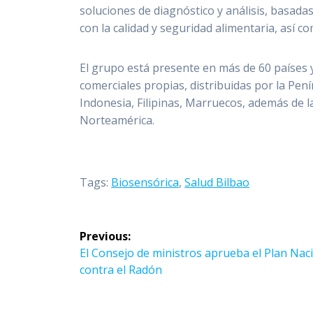
soluciones de diagnóstico y análisis, basad
con la calidad y seguridad alimentaria, así co
El grupo está presente en más de 60 países 
comerciales propias, distribuidas por la Penín
Indonesia, Filipinas, Marruecos, además de
Norteamérica.
Tags:
Biosensórica
,
Salud Bilbao
Navegación
Previous:
de
Previous
El Consejo de ministros aprueba el Plan Nac
post:
contra el Radón
entradas