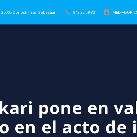
 20005 Donosti - San Sebastián
943 32 59 32
MEDIADOR CO
kari pone en val
o en el acto de