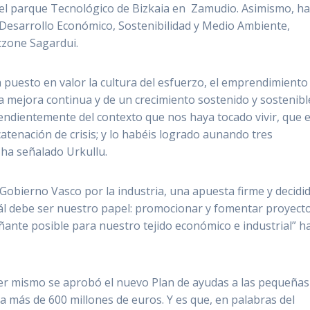
n el parque Tecnológico de Bizkaia en Zamudio. Asimismo, h
Desarrollo Económico, Sostenibilidad y Medio Ambiente,
tzone Sagardui.
 puesto en valor la cultura del esfuerzo, el emprendimiento 
la mejora continua y de un crecimiento sostenido y sostenibl
endientemente del contexto que nos haya tocado vivir, que 
catenación de crisis; y lo habéis logrado aunando tres
 ha señalado Urkullu.
Gobierno Vasco por la industria, una apuesta firme y decidid
uál debe ser nuestro papel: promocionar y fomentar proyect
ñante posible para nuestro tejido económico e industrial” h
yer mismo se aprobó el nuevo Plan de ayudas a las pequeñas
más de 600 millones de euros. Y es que, en palabras del