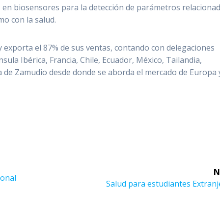
as en biosensores para la detección de parámetros relaciona
mo con la salud.
y exporta el 87% de sus ventas, contando con delegaciones
sula Ibérica, Francia, Chile, Ecuador, México, Tailandia,
 la de Zamudio desde donde se aborda el mercado de Europa 
N
ional
Next
Salud para estudiantes Extran
post: