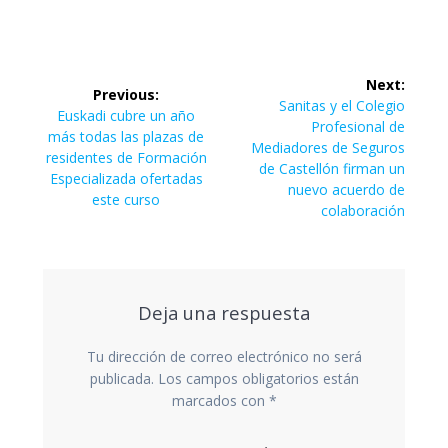
Navegación
Next:
Previous:
de
Next
Sanitas y el Colegio
Previous
Euskadi cubre un año
post:
Profesional de
post:
más todas las plazas de
entradas
Mediadores de Seguros
residentes de Formación
de Castellón firman un
Especializada ofertadas
nuevo acuerdo de
este curso
colaboración
Deja una respuesta
Tu dirección de correo electrónico no será
publicada.
Los campos obligatorios están
marcados con
*