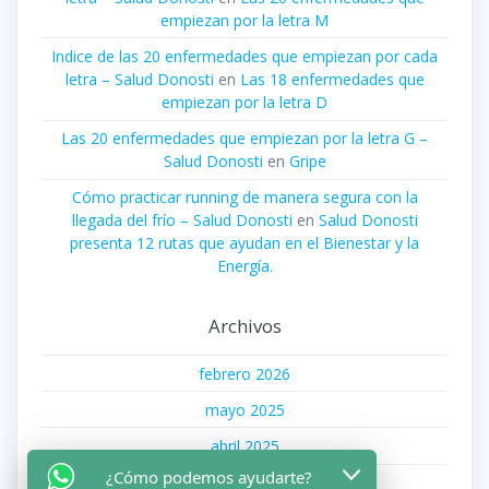
empiezan por la letra M
Indice de las 20 enfermedades que empiezan por cada
letra – Salud Donosti
en
Las 18 enfermedades que
empiezan por la letra D
Las 20 enfermedades que empiezan por la letra G –
Salud Donosti
en
Gripe
Cómo practicar running de manera segura con la
llegada del frío – Salud Donosti
en
Salud Donosti
presenta 12 rutas que ayudan en el Bienestar y la
Energía.
Archivos
febrero 2026
mayo 2025
abril 2025
¿Cómo podemos ayudarte?
enero 2025