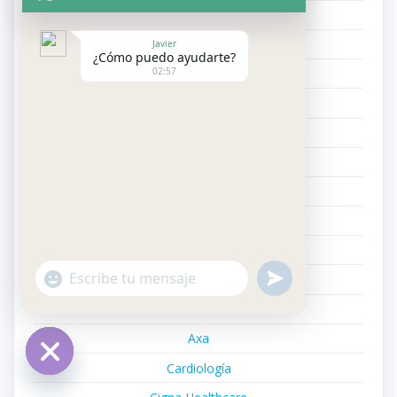
Agrupació
Alergología
Javier
¿Cómo puedo ayudarte?
02:57
Allianz
Anestesiología y Reanimación
Anuncios
Aparato Digestivo
Apple Watch
Asisa
Asistencia en Viaje
"+chaty_settings.lang.emoji_picker+"
undefined
Asistencia Sanitaria
WhatsApp
Message
Autorizaciones
Axa
Cardiología
Hide
chaty