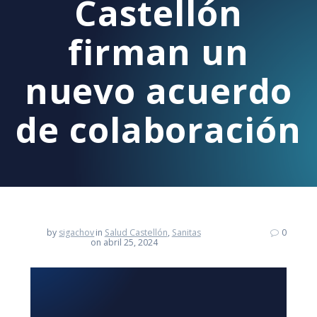
Castellón
firman un
nuevo acuerdo
de colaboración
by
sigachov
in
Salud Castellón
,
Sanitas
0
on abril 25, 2024