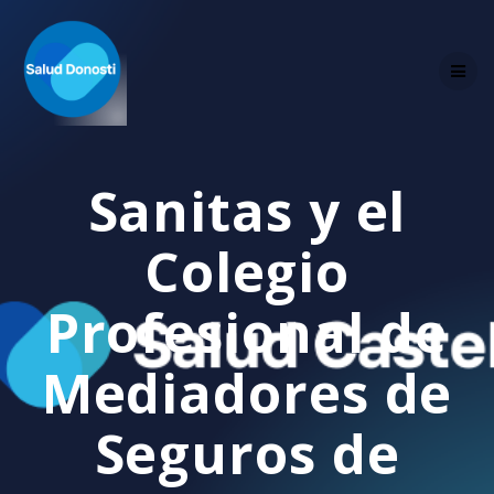
Skip
to
content
Sanitas y el
Colegio
Profesional de
Mediadores de
Seguros de