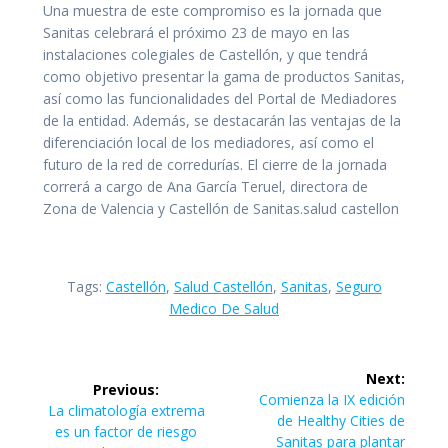
Una muestra de este compromiso es la jornada que
Sanitas celebrará el próximo 23 de mayo en las
instalaciones colegiales de Castellón, y que tendrá
como objetivo presentar la gama de productos Sanitas,
así como las funcionalidades del Portal de Mediadores
de la entidad. Además, se destacarán las ventajas de la
diferenciación local de los mediadores, así como el
futuro de la red de corredurías. El cierre de la jornada
correrá a cargo de Ana García Teruel, directora de
Zona de Valencia y Castellón de Sanitas.salud castellon
Tags:
Castellón
,
Salud Castellón
,
Sanitas
,
Seguro
Medico De Salud
Navegación
Next:
Previous:
de
Next
Comienza la IX edición
Previous
La climatología extrema
post:
de Healthy Cities de
post:
es un factor de riesgo
Sanitas para plantar