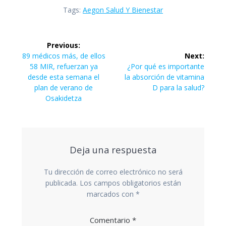
Tags:
Aegon Salud Y Bienestar
Navegación
Previous:
de
Previous
89 médicos más, de ellos
Next:
post:
Next
58 MIR, refuerzan ya
¿Por qué es importante
entradas
post:
desde esta semana el
la absorción de vitamina
plan de verano de
D para la salud?
Osakidetza
Deja una respuesta
Tu dirección de correo electrónico no será
publicada.
Los campos obligatorios están
marcados con
*
Comentario
*