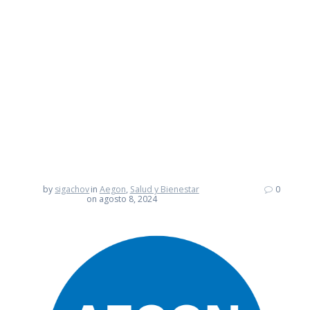
originados por
el uso de las
redes sociales
by
sigachov
in
Aegon
,
Salud y Bienestar
0
on agosto 8, 2024