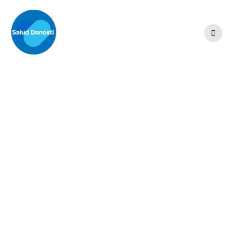
Skip
to
content
Mutua de Salud
Sanitas:
Beneficios y
Cobertura