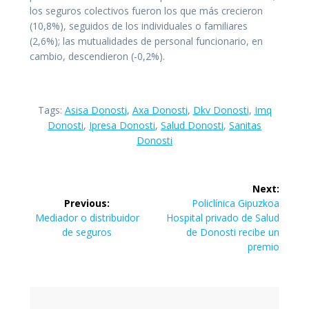
los seguros colectivos fueron los que más crecieron
(10,8%), seguidos de los individuales o familiares
(2,6%); las mutualidades de personal funcionario, en
cambio, descendieron (-0,2%).
Tags:
Asisa Donosti
,
Axa Donosti
,
Dkv Donosti
,
Imq
Donosti
,
Ipresa Donosti
,
Salud Donosti
,
Sanitas
Donosti
Navegación
Next:
de
Next
Previous:
Policlínica Gipuzkoa
Previous
post:
Mediador o distribuidor
Hospital privado de Salud
entradas
post:
de seguros
de Donosti recibe un
premio