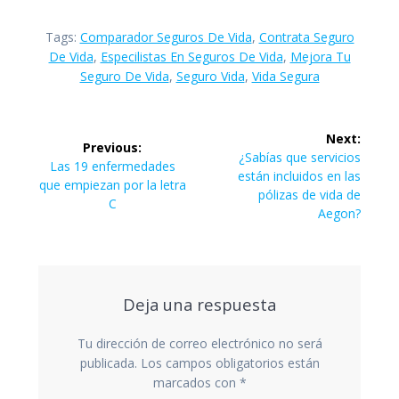
Tags:
Comparador Seguros De Vida
,
Contrata Seguro
De Vida
,
Especilistas En Seguros De Vida
,
Mejora Tu
Seguro De Vida
,
Seguro Vida
,
Vida Segura
Navegación
Next:
Previous:
de
Next
¿Sabías que servicios
Previous
Las 19 enfermedades
post:
están incluidos en las
post:
que empiezan por la letra
entradas
pólizas de vida de
C
Aegon?
Deja una respuesta
Tu dirección de correo electrónico no será
publicada.
Los campos obligatorios están
marcados con
*