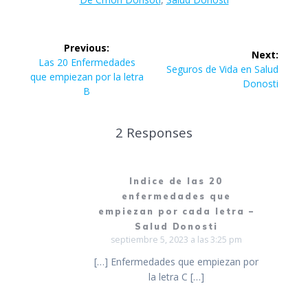
Navegación
Previous:
Next:
de
Previous
Las 20 Enfermedades
Next
Seguros de Vida en Salud
post:
que empiezan por la letra
post:
Donosti
entradas
B
2 Responses
Indice de las 20
enfermedades que
empiezan por cada letra –
Salud Donosti
septiembre 5, 2023 a las 3:25 pm
[…] Enfermedades que empiezan por
la letra C […]