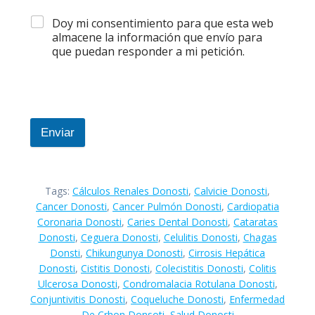
Doy mi consentimiento para que esta web
almacene la información que envío para
que puedan responder a mi petición.
Enviar
Tags:
Cálculos Renales Donosti
,
Calvicie Donosti
,
Cancer Donosti
,
Cancer Pulmón Donosti
,
Cardiopatia
Coronaria Donosti
,
Caries Dental Donosti
,
Cataratas
Donosti
,
Ceguera Donosti
,
Celulitis Donosti
,
Chagas
Donsti
,
Chikungunya Donosti
,
Cirrosis Hepática
Donosti
,
Cistitis Donosti
,
Colecistitis Donosti
,
Colitis
Ulcerosa Donosti
,
Condromalacia Rotulana Donosti
,
Conjuntivitis Donosti
,
Coqueluche Donosti
,
Enfermedad
De Crhon Donsoti
,
Salud Donosti