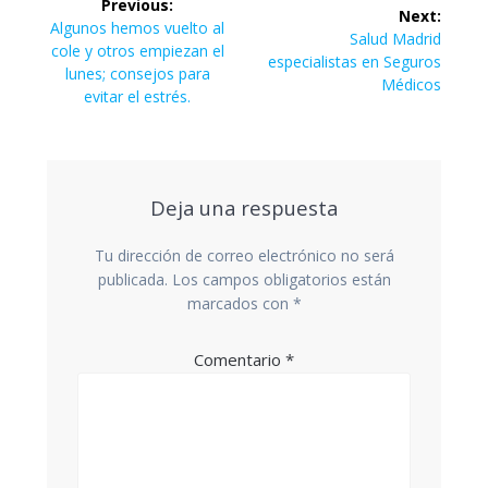
Previous:
Next:
de
Previous
Algunos hemos vuelto al
Next
Salud Madrid
post:
cole y otros empiezan el
post:
especialistas en Seguros
entradas
lunes; consejos para
Médicos
evitar el estrés.
Deja una respuesta
Tu dirección de correo electrónico no será
publicada.
Los campos obligatorios están
marcados con
*
Comentario
*