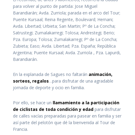
para volver al punto de partida: Jose Miguel
Barandiarán; Avda. Zurriola; parada en el arco del Tour;
Puente Kursaal; Reina Regente, Boulevard; Hernani;
Avda. Libertad; Urbieta; San Martin; Pº de La Concha;
Satrustegi; Zumalakarregi; Tolosa; Andrestegi; Berio;
Pza. Europa; Tolosa; Zumalakarregi; Pº de La Concha;
Zubieta; Easo; Avda. Libertad; Pza. España; República
Argentina; Puente Kursaal; Avda. Zurriola , Pza. Lapurdi,
Barandiarán.
En la explanada de Sagues no faltarán
animación,
sorteos, regalos
…para disfrutar de una agradable
jornada de deporte y ocio en familia.
Por ello, se hace un
llamamiento a la participación
de ciclistas de toda condición y edad
para disfrutar
de calles vacías preparadas para pasear en familia y ser
así parte del pelotón que dé la bienvenida al Tour de
Francia.