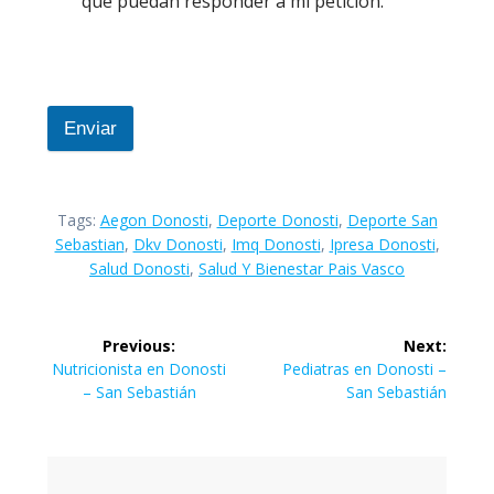
que puedan responder a mi petición.
Enviar
Tags:
Aegon Donosti
,
Deporte Donosti
,
Deporte San
Sebastian
,
Dkv Donosti
,
Imq Donosti
,
Ipresa Donosti
,
Salud Donosti
,
Salud Y Bienestar Pais Vasco
Navegación
Previous:
Next:
de
Previous
Next
Nutricionista en Donosti
Pediatras en Donosti –
post:
post:
– San Sebastián
San Sebastián
entradas