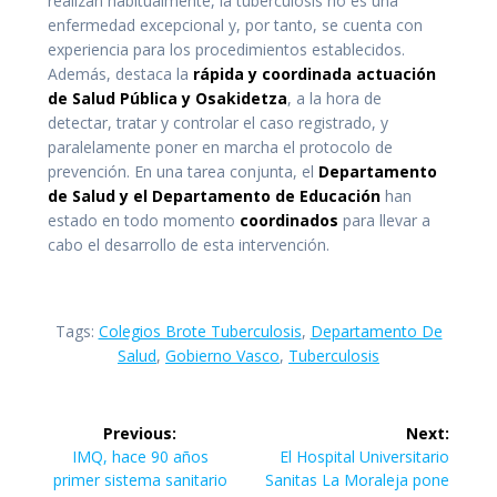
realizan habitualmente, la tuberculosis no es una
enfermedad excepcional y, por tanto, se cuenta con
experiencia para los procedimientos establecidos.
Además, destaca la
rápida y coordinada actuación
de Salud Pública y Osakidetza
, a la hora de
detectar, tratar y controlar el caso registrado, y
paralelamente poner en marcha el protocolo de
prevención. En una tarea conjunta, el
Departamento
de Salud y el Departamento de Educación
han
estado en todo momento
coordinados
para llevar a
cabo el desarrollo de esta intervención.
Tags:
Colegios Brote Tuberculosis
,
Departamento De
Salud
,
Gobierno Vasco
,
Tuberculosis
Navegación
Previous:
Next:
de
Previous
Next
IMQ, hace 90 años
El Hospital Universitario
post:
post:
primer sistema sanitario
Sanitas La Moraleja pone