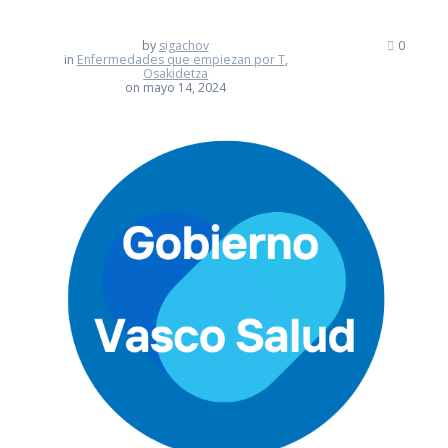
by
sigachov
0
in
Enfermedades que empiezan por T
,
Osakidetza
on mayo 14, 2024