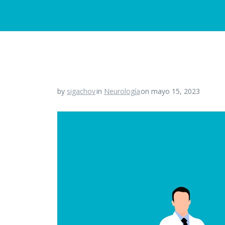
by
sigachov
in
Neurología
on mayo 15, 2023