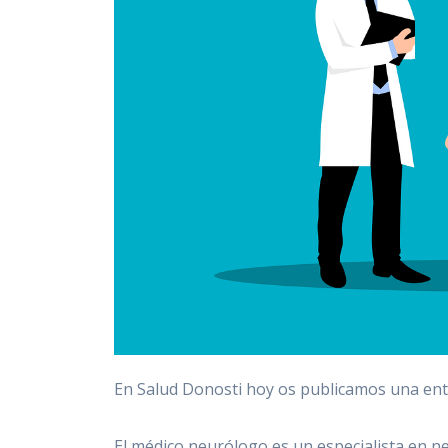
En Salud Donosti hoy os publicamos una ent
El médico neurólogo es un especialista en n