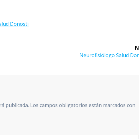
alud Donosti
N
Next
Neurofisiólogo Salud Don
post:
rá publicada.
Los campos obligatorios están marcados con