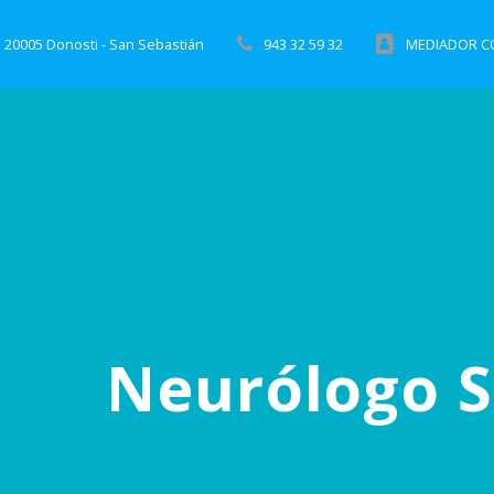
 20005 Donosti - San Sebastián
943 32 59 32
MEDIADOR CO
Neurólogo S