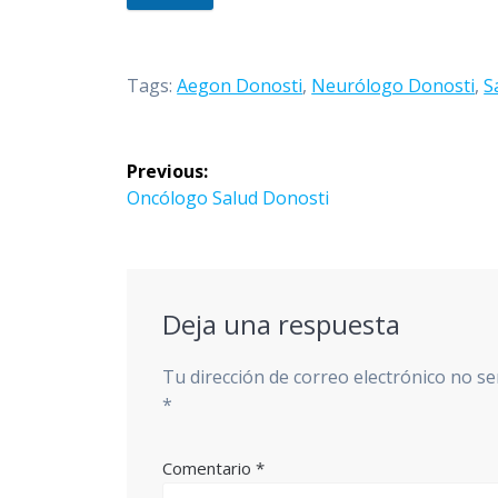
Tags:
Aegon Donosti
,
Neurólogo Donosti
,
S
Navegación
Previous:
de
Previous
Oncólogo Salud Donosti
post:
entradas
Deja una respuesta
Tu dirección de correo electrónico no se
*
Comentario
*