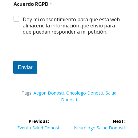
Acuerdo RGPD
*
Doy mi consentimiento para que esta web
almacene la información que envío para
que puedan responder a mi petición.
Enviar
Tags:
Aegon Donosti
,
Oncologo Donosti
,
Salud
Donosti
Navegación
Previous:
Next:
de
Previous
Next
Evento Salud Donosti
Neurólogo Salud Donosti
post:
post: