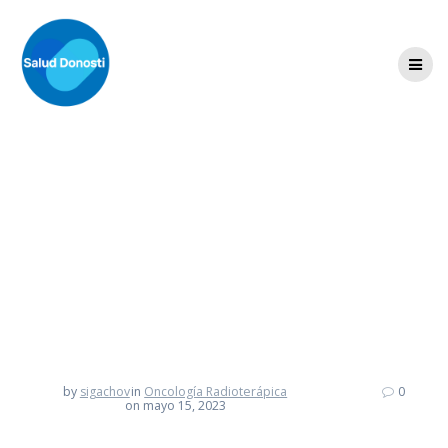
Skip
to
content
Oncólogo Salud
Donosti
by
sigachov
in
Oncología Radioterápica
0
on mayo 15, 2023